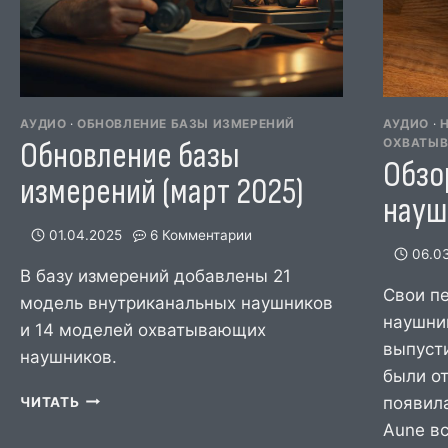
АУДИО
·
ОБНОВЛЕНИЕ БАЗЫ ИЗМЕРЕНИЙ
АУДИО
·
Обновление базы
ОХВАТЫ
Обзо
измерений (март 2025)
науш
01.04.2025
6 Комментарии
06.0
В базу измерений добавлены 21
Cвои п
модель внутриканальных наушников
наушни
и 14 моделей охватывающих
выпусти
наушников.
были о
ОБНОВЛЕНИЕ
появил
ЧИТАТЬ
БАЗЫ
Aune в
ИЗМЕРЕНИЙ