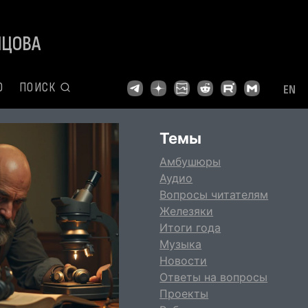
ЙЦОВА
О
ПОИСК
EN
Темы
Амбушюры
Аудио
Вопросы читателям
Железяки
Итоги года
Музыка
Новости
Ответы на вопросы
Проекты