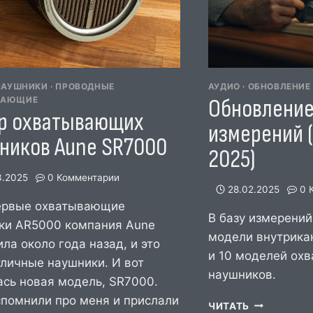
НАУШНИКИ
·
ПРОВОДНЫЕ
АУДИО
·
ОБНОВЛЕНИЕ
Обновление
ВАЮЩИЕ
р охватывающих
измерений 
ников Aune SR7000
2025)
3.2025
0 Комментарии
28.02.2025
0 
ервые охватывающие
В базу измерени
ки AR5000 компания Aune
модели внутрика
ла около года назад, и это
и 10 моделей ох
тличные наушники. И вот
наушников.
ась новая модель, SR7000.
спомнили про меня и прислали
ОБНОВЛЕН
ЧИТАТЬ