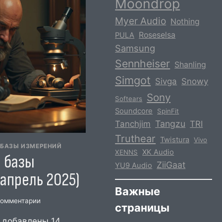
Moondrop
Myer Audio
Nothing
Roseselsa
PULA
Samsung
Sennheiser
Shanling
Simgot
Sivga
Snowy
Sony
Softears
Soundcore
SpinFit
Tangzu
Tanchjim
TRI
Truthear
Twistura
Vivo
 БАЗЫ ИЗМЕРЕНИЙ
XK Audio
XENNS
 базы
ZiiGaat
YU9 Audio
апрель 2025)
Важные
Комментарии
страницы
 добавлены 14