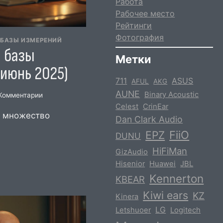
Работа
Рабочее место
Рейтинги
Фотография
 БАЗЫ ИЗМЕРЕНИЙ
 базы
Метки
(июнь 2025)
711
ASUS
AFUL
AKG
AUNE
Binary Acoustic
Комментарии
Celest
CrinEar
й множество
Dan Clark Audio
EPZ
FiiO
DUNU
ИЕ
HiFiMan
GizAudio
Hisenior
Huawei
JBL
Й
Kennerton
KBEAR
Kiwi ears
KZ
Kinera
LG
Letshuoer
Logitech